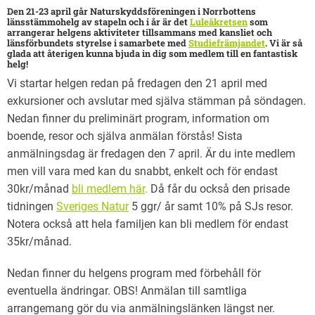
Den 21-23 april går Naturskyddsföreningen i Norrbottens
länsstämmohelg av stapeln och i år är det
Luleåkretsen
som
arrangerar helgens aktiviteter tillsammans med kansliet och
länsförbundets styrelse i samarbete med
Studiefrämjandet
. Vi är så
glada att återigen kunna bjuda in dig som medlem till en fantastisk
helg!
Vi startar helgen redan på fredagen den 21 april med
exkursioner och avslutar med själva stämman på söndagen.
Nedan finner du preliminärt program, information om
boende, resor och själva anmälan förstås! Sista
anmälningsdag är fredagen den 7 april. Är du inte medlem
men vill vara med kan du snabbt, enkelt och för endast
30kr/månad
bli medlem här
.
Då får du också den prisade
tidningen
Sveriges Natur
5 ggr/ år samt 10% på SJs resor.
Notera också att hela familjen kan bli medlem för endast
35kr/månad.
Nedan finner du helgens program med förbehåll för
eventuella ändringar. OBS! Anmälan till samtliga
arrangemang gör du via anmälningslänken längst ner.