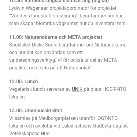
10.30: Världens längsta blomsteräng (digital)
Lydwin Wagenaar, projektkoordinator för projektet
”Världens längsta blomsteräng”, berättar mer om hur
man skapar blomrika vägkanter, hur du inventerar mm.
11.00: Natursnokarna och META projektet
Snokloket Dieke Sörlin berättar mer om Natursnokarna
och hur det kan användas som ett
valberedningsverktyg. Vi får också ta del av META
projektet och testa på att Natursnoka!
12.00: Lunch
Vegetarisk lunch serveras av
UNIK
på plats i IOGT-NTO
lokalen.
13.00: Utomhusaktivitet
Vi samlas på Medborgarplatsen utanför IOGT-NTO
lokalen och avslutar vid Luleåkretsens klädbytardag på
Vetenskapens Hus.