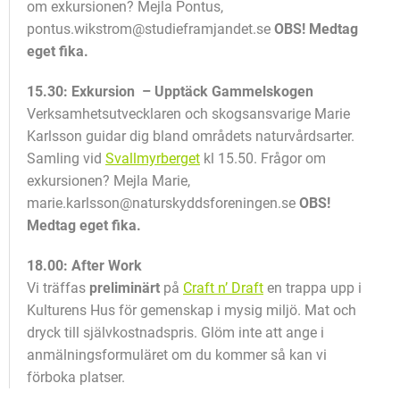
om exkursionen? Mejla Pontus,
pontus.wikstrom@studieframjandet.se
OBS! Medtag
eget fika.
15.30: Exkursion – Upptäck Gammelskogen
Verksamhetsutvecklaren och skogsansvarige Marie
Karlsson guidar dig bland områdets naturvårdsarter.
Samling vid
Svallmyrberget
kl 15.50. Frågor om
exkursionen? Mejla Marie,
marie.karlsson@naturskyddsforeningen.se
OBS!
Medtag eget fika.
18.00: After Work
Vi träffas
preliminärt
på
Craft n’ Draft
en trappa upp i
Kulturens Hus för gemenskap i mysig miljö. Mat och
dryck till självkostnadspris. Glöm inte att ange i
anmälningsformuläret om du kommer så kan vi
förboka platser.