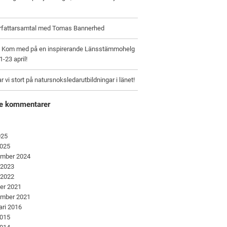
örfattarsamtal med Tomas Bannerhed
e: Kom med på en inspirerande Länsstämmohelg
1-23 april!
r vi stort på natursnoksledarutbildningar i länet!
e kommentarer
025
2025
ember 2024
 2023
 2022
er 2021
ember 2021
ari 2016
2015