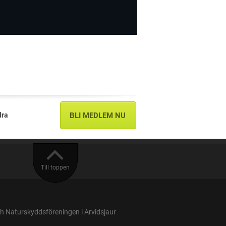
dra
BLI MEDLEM NU
Till toppen
 Naturskyddsföreningen i Arvidsjaur