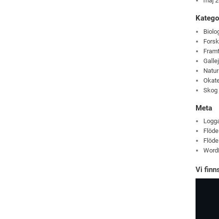
maj 
Katego
Biolo
Fors
Fram
Galle
Natu
Okate
Skog
Meta
Logga
Flöde
Flöde
Word
Vi fin