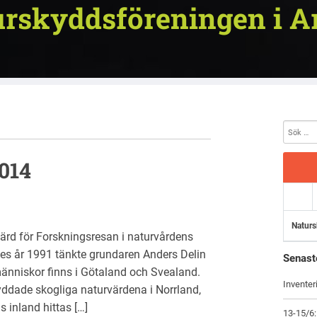
rskyddsföreningen i A
014
Naturs
 värd för Forskningsresan i naturvårdens
es år 1991 tänkte grundaren Anders Delin
Senast
människor finns i Götaland och Svealand.
Inventer
yddade skogliga naturvärdena i Norrland,
s inland hittas […]
13-15/6: