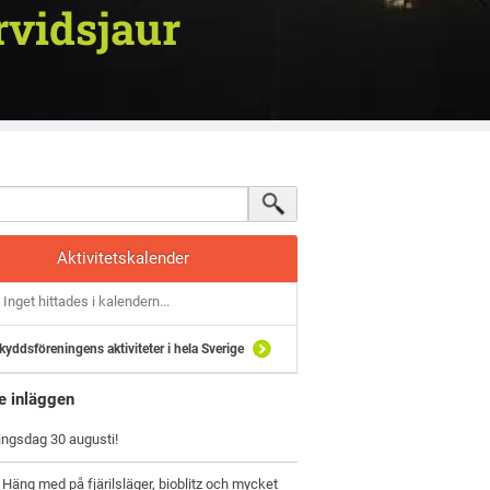
rvidsjaur
Aktivitetskalender
Inget hittades i kalendern...
kyddsföreningens aktiviteter i hela Sverige
e inläggen
ingsdag 30 augusti!
 Häng med på fjärilsläger, bioblitz och mycket