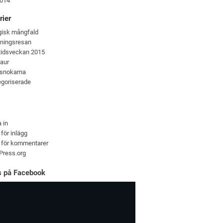
2014
rier
gisk mångfald
kningsresan
tidsveckan 2015
jaur
rsnokarna
goriserade
 in
 för inlägg
 för kommentarer
Press.org
ns på Facebook