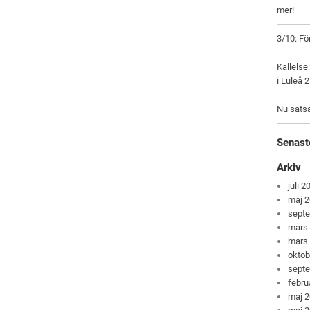
mer!
3/10: F
Kallels
i Luleå 2
Nu satsa
Senast
Arkiv
juli 2
maj 
sept
mars
mars
oktob
sept
febru
maj 