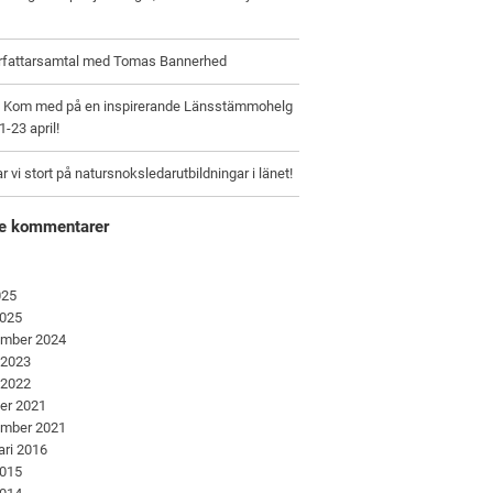
örfattarsamtal med Tomas Bannerhed
e: Kom med på en inspirerande Länsstämmohelg
1-23 april!
r vi stort på natursnoksledarutbildningar i länet!
e kommentarer
025
2025
ember 2024
 2023
 2022
er 2021
ember 2021
ari 2016
2015