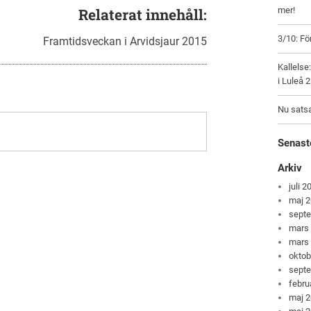
Relaterat innehåll:
mer!
3/10: F
Framtidsveckan i Arvidsjaur 2015
Kallels
i Luleå 2
Nu satsa
Senast
Arkiv
juli 2
maj 
sept
mars
mars
oktob
sept
febru
maj 