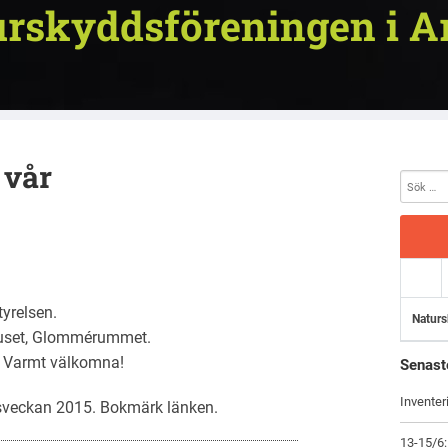
rskyddsföreningen i A
 vår
tyrelsen.
Naturs
huset, Glommérummet.
. Varmt välkomna!
Senast
Inventer
sveckan 2015
. Bokmärk
länken
.
13-15/6: