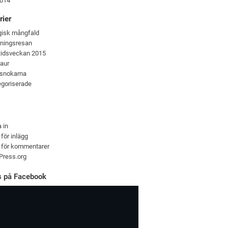
2014
rier
gisk mångfald
kningsresan
tidsveckan 2015
jaur
rsnokarna
goriserade
 in
 för inlägg
 för kommentarer
Press.org
ns på Facebook