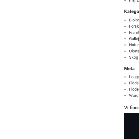
maj 
Katego
Biolo
Fors
Fram
Galle
Natu
Okate
Skog
Meta
Logga
Flöde
Flöde
Word
Vi fin