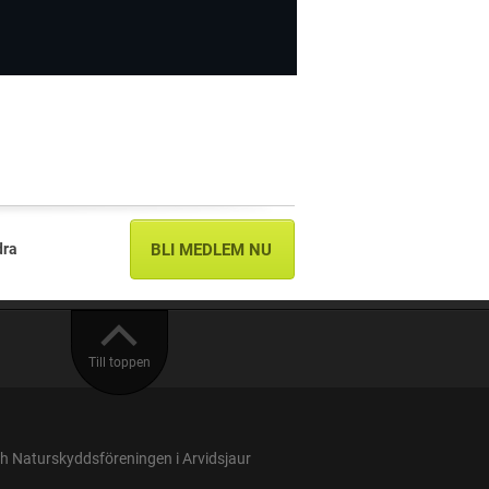
dra
BLI MEDLEM NU
Till toppen
 Naturskyddsföreningen i Arvidsjaur