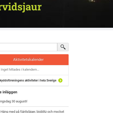
rvidsjaur
Aktivitetskalender
Inget hittades i kalendern...
kyddsföreningens aktiviteter i hela Sverige
e inläggen
ingsdag 30 augusti!
 Häng med på fjärilsläger, bioblitz och mycket